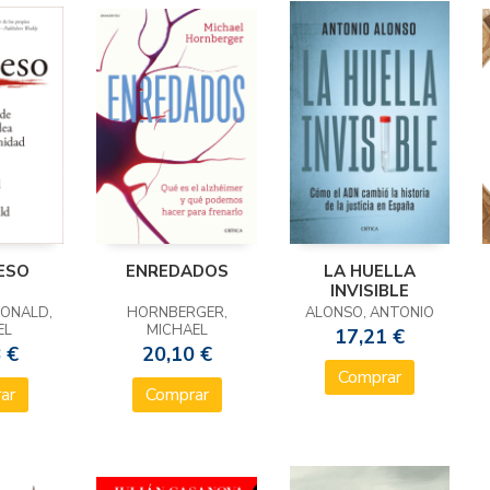
ESO
ENREDADOS
LA HUELLA
INVISIBLE
DONALD,
HORNBERGER,
ALONSO, ANTONIO
EL
MICHAEL
17,21 €
 €
20,10 €
Comprar
ar
Comprar