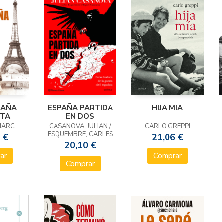
RAÑA
ESPAÑA PARTIDA
HIJA MIA
OTA
EN DOS
MARC
CASANOVA, JULIAN /
CARLO GREPPI
ESQUEMBRE, CARLES
 €
21,06 €
20,10 €
ar
Comprar
Comprar