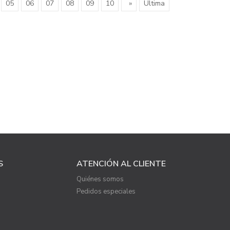
05
06
07
08
09
10
»
Última
S
ATENCIÓN AL CLIENTE
Quiénes somos
Pedidos especiales