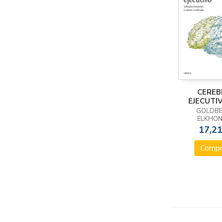
CERE
EJECUTIV
GOLDBE
ELKHO
17,21
Compr