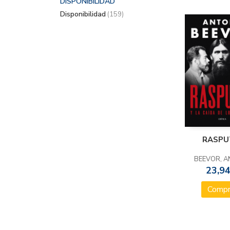
DISPONIBILIDAD
Disponibilidad
(159)
RASPU
BEEVOR, 
23,94
Compr