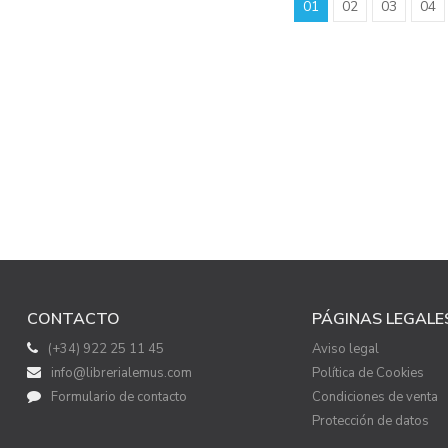
01
02
03
04
CONTACTO
PÁGINAS LEGALE
(+34) 922 25 11 45
Aviso legal
info@librerialemus.com
Política de Cookies
Formulario de contacto
Condiciones de venta
Protección de datos