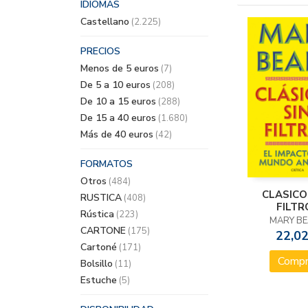
IDIOMAS
Castellano
(2.225)
PRECIOS
Menos de 5 euros
(7)
De 5 a 10 euros
(208)
De 10 a 15 euros
(288)
De 15 a 40 euros
(1.680)
Más de 40 euros
(42)
FORMATOS
Otros
(484)
CLASICO
RUSTICA
(408)
FILTR
Rústica
(223)
MARY B
CARTONE
(175)
22,02
Cartoné
(171)
Compr
Bolsillo
(11)
Estuche
(5)