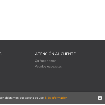
S
ATENCIÓN AL CLIENTE
Quiénes somos
Pedidos especiales
X
o, consideramos que acepta su uso.
Más información