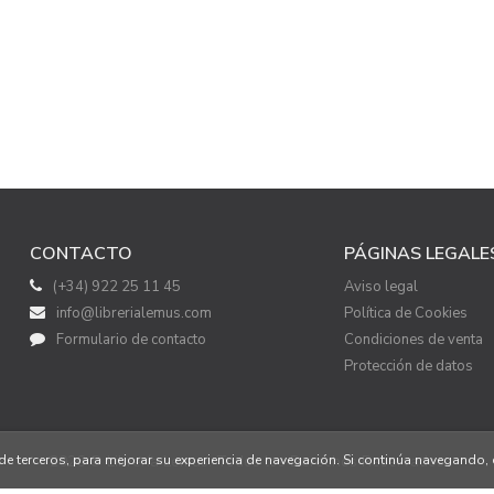
CONTACTO
PÁGINAS LEGALE
(+34) 922 25 11 45
Aviso legal
info@librerialemus.com
Política de Cookies
Formulario de contacto
Condiciones de venta
Protección de datos
o de terceros, para mejorar su experiencia de navegación. Si continúa navegand
2026 © Librería Lemus. Todos los Derechos Reservados