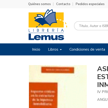
Quiénes somos
Contacto
Pedidos especiales
Inicio
Libros
Condiciones de venta
AS
ES
IN
IV P
ANGUI