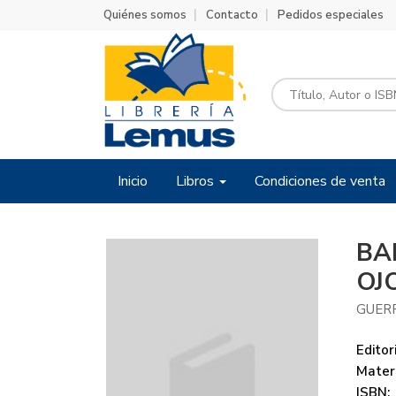
Quiénes somos
Contacto
Pedidos especiales
Inicio
Libros
Condiciones de venta
BA
OJ
GUER
Editori
Mater
ISBN: