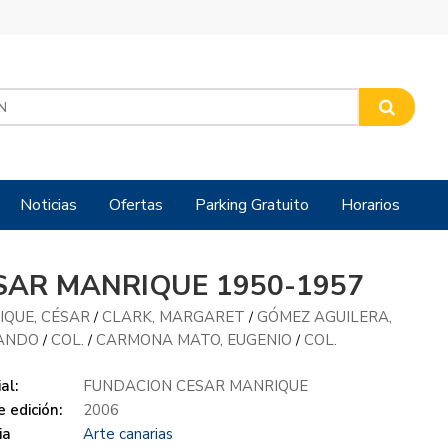
Noticias
Ofertas
Parking Gratuito
Horarios
SAR MANRIQUE 1950-1957
IQUE, CÉSAR
CLARK, MARGARET
GÓMEZ AGUILERA,
/
/
ANDO
COL.
CARMONA MATO, EUGENIO
COL.
/
/
/
al:
FUNDACION CESAR MANRIQUE
 edición:
2006
ia
Arte canarias