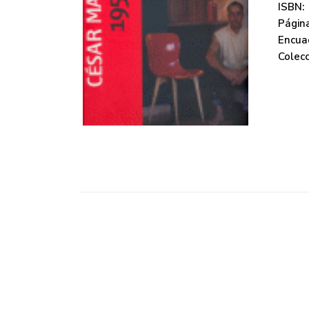
ISBN:
Página
Encua
Colecc