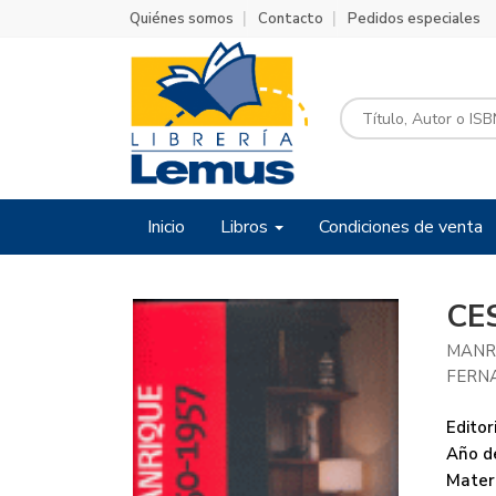
Quiénes somos
Contacto
Pedidos especiales
Inicio
Libros
Condiciones de venta
CE
MANR
FERN
Editori
Año de
Mater