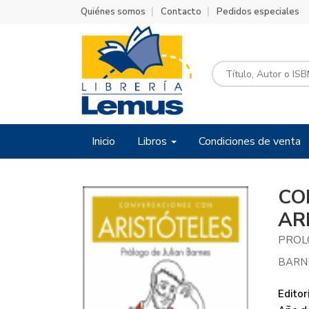
Quiénes somos
Contacto
Pedidos especiales
Inicio
Libros
Condiciones de venta
CO
AR
PROL
BARNE
Editori