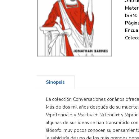
Año de
Mater
ISBN:
Página
Encua
Colecc
Sinopsis
La colección Conversaciones conànos ofrece 
Más de dos mil años después de su muerte, 
½potencial+ y ½actual+, ½teoría+ y ½prácti
algunas de sus ideas se han transmitido con
filósofo, muy pocos conocen su pensamiento 
la sabiduría de uno de los más grandes pen