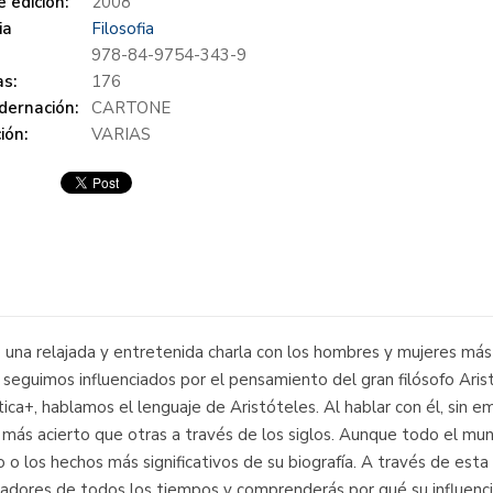
 edición:
2008
ia
Filosofia
978-84-9754-343-9
s:
176
dernación:
CARTONE
ión:
VARIAS
una relajada y entretenida charla con los hombres y mujeres más 
seguimos influenciados por el pensamiento del gran filósofo Ar
ca+, hablamos el lenguaje de Aristóteles. Al hablar con él, sin
 más acierto que otras a través de los siglos. Aunque todo el mu
o los hechos más significativos de su biografía. A través de esta 
sadores de todos los tiempos y comprenderás por qué su influenci