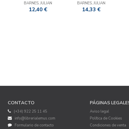
BARNES, JULIAN
BARNES, JULIAN
12,40 €
14,33 €
CONTACTO
PÁGINAS LEGALE
(+34) 922 25 11 45
Aviso legal
info@librerialemus.com
Política de Cookies
Formulario de contacto
Condiciones de venta