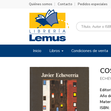
Quiénes somos
Contacto
Pedidos especiales
Inicio
Libros
Condiciones de venta
CO
ECHEV
Editori
Año de
Mater
ISBN: