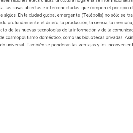
resentaciones electrónicas, la cultura hogareña se internacionaliza
, las casas abiertas e interconectadas. que rompen el principio de
siglos. En la ciudad global emergente (Telépolis) no sólo se tra
 profundamente el dinero, la producción, la ciencia, la memoria, 
mpacto de las nuevas tecnologías de la información y de la comunica
 de cosmopolitismo doméstico, como las bibliotecas privadas. As
do universal. También se ponderan las ventajas y los inconvenien