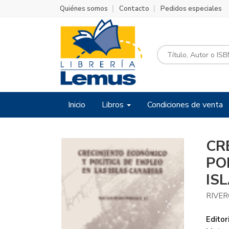
Quiénes somos
Contacto
Pedidos especiales
Inicio
Libros
Condiciones de venta
CR
PO
IS
RIVER
Editori