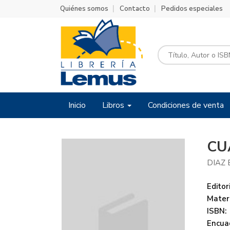
Quiénes somos
Contacto
Pedidos especiales
Inicio
Libros
Condiciones de venta
CU
DIAZ
Editori
Mater
ISBN:
Encua