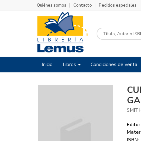
Quiénes somos
Contacto
Pedidos especiales
Inicio
Libros
Condiciones de venta
CU
GA
SMIT
Editori
Mater
ISBN: