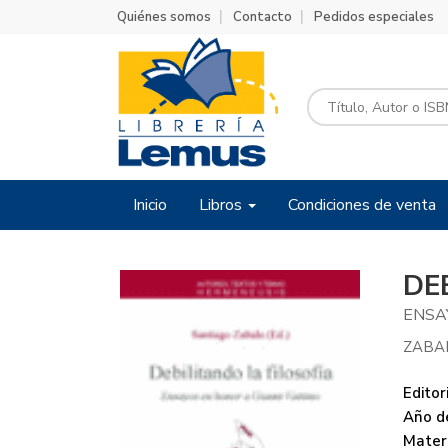
Quiénes somos
Contacto
Pedidos especiales
Inicio
Libros
Condiciones de venta
DE
ENSA
ZABA
Editori
Año de
Mater