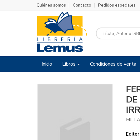
Quiénes somos
Contacto
Pedidos especiales
Inicio
Libros
Condiciones de venta
FE
DE
IR
MILLA
Editori