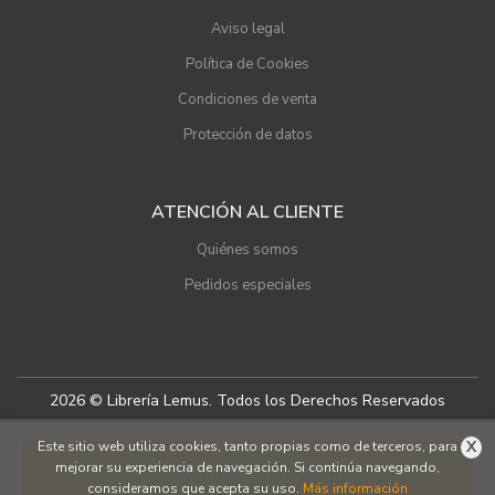
Aviso legal
Política de Cookies
Condiciones de venta
Protección de datos
ATENCIÓN AL CLIENTE
Quiénes somos
Pedidos especiales
2026 © Librería Lemus. Todos los Derechos Reservados
X
Este sitio web utiliza cookies, tanto propias como de terceros, para
mejorar su experiencia de navegación. Si continúa navegando,
Añadir a mi cesta
consideramos que acepta su uso.
Más información