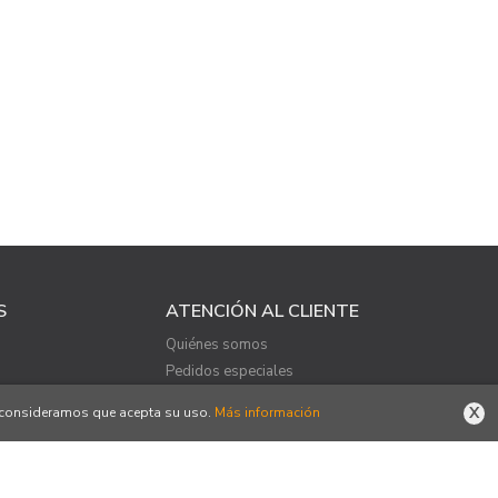
S
ATENCIÓN AL CLIENTE
Quiénes somos
Pedidos especiales
X
o, consideramos que acepta su uso.
Más información