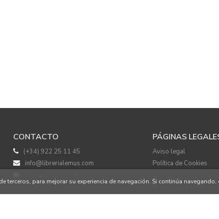
CONTACTO
PÁGINAS LEGALE
(+34) 922 25 11 45
Aviso legal
info@librerialemus.com
Política de Cookies
Formulario de contacto
Condiciones de venta
o de terceros, para mejorar su experiencia de navegación. Si continúa navegand
Protección de datos