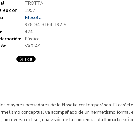
al:
TROTTA
 edición:
1997
ia
Filosofia
978-84-8164-192-9
s:
424
dernación:
Rústica
ión:
VARIAS
e los mayores pensadores de la filosofía contemporánea. El caráct
 hermetismo conceptual va acompañado de un hermetismo formal en 
e, un reverso del ser, una visión de la conciencia -«la llamada exó