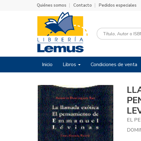
Quiénes somos
Contacto
Pedidos especiales
Inicio
Libros
Condiciones de venta
LL
PE
LE
EL P
DOMI