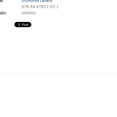
ia
Economia canaria
978-84-87832-03-1
ión:
VARIAS