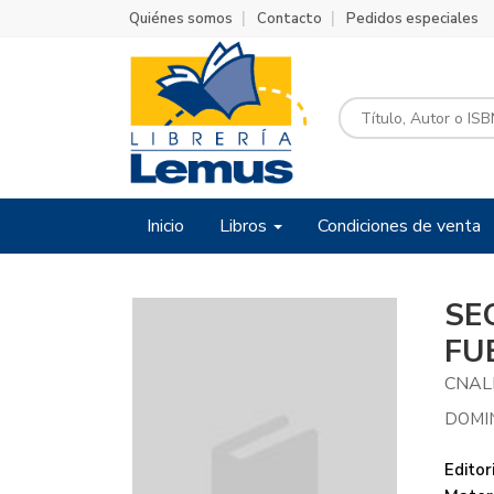
Quiénes somos
Contacto
Pedidos especiales
Inicio
Libros
Condiciones de venta
SE
FU
CNAL
DOMI
Editori